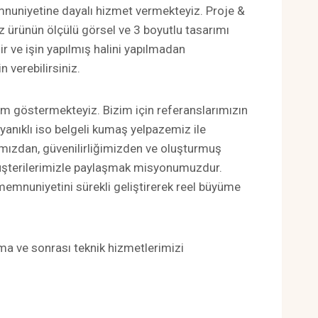
nuniyetine dayalı hizmet vermekteyiz. Proje &
 ürünün ölçülü görsel ve 3 boyutlu tasarımı
r ve işin yapılmış halini yapılmadan
n verebilirsiniz.
em göstermekteyiz. Bizim için referanslarımızın
nıklı iso belgeli kumaş yelpazemiz ile
ğımızdan, güvenilirliğimizden ve oluşturmuş
müşterilerimizle paylaşmak misyonumuzdur.
memnuniyetini sürekli geliştirerek reel büyüme
ama ve sonrası teknik hizmetlerimizi