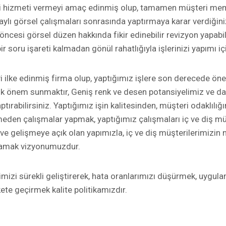
teli hizmeti vermeyi amaç edinmiş olup, tamamen müşteri mem
lı görsel çalışmaları sonrasında yaptırmaya karar verdiğiniz
ncesi görsel düzen hakkında fikir edinebilir revizyon yapabili
r soru işareti kalmadan gönül rahatlığıyla işlerinizi yapımı içi
i ilke edinmiş firma olup, yaptığımız işlere son derecede ön
 önem sunmaktır, Geniş renk ve desen potansiyelimiz ve daya
tırabilirsiniz. Yaptığımız işin kalitesinden, müşteri odaklılı
eden çalışmalar yapmak, yaptığımız çalışmaları iç ve diş 
e gelişmeye açık olan yapımızla, iç ve diş müşterilerimizin 
ğlamak vizyonumuzdur.
imizi sürekli geliştirerek, hata oranlarımızı düşürmek, uygul
ete geçirmek kalite politikamızdır.