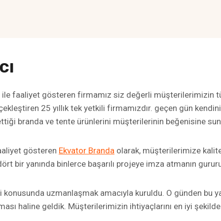
cı
 ile faaliyet gösteren firmamız siz değerli müşterilerimizin
erçekleştiren 25 yıllık tek yetkili firmamızdır. geçen gün kendi
ttiği branda ve tente ürünlerini müşterilerinin beğenisine su
aaliyet gösteren
Ekvator Branda
olarak, müşterilerimize kalit
rt bir yanında binlerce başarılı projeye imza atmanın gurur
ri konusunda uzmanlaşmak amacıyla kuruldu. O günden bu yan
ması haline geldik. Müşterilerimizin ihtiyaçlarını en iyi şekil