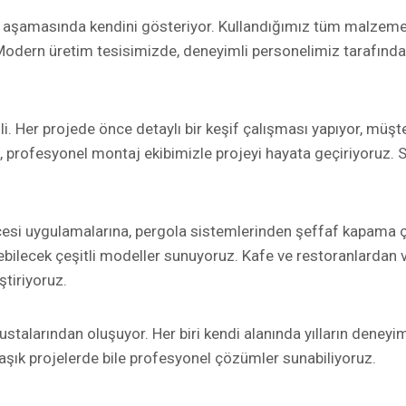
 aşamasında kendini gösteriyor. Kullandığımız tüm malzemele
 Modern üretim tesisimizde, deneyimli personelimiz tarafından t
Her projede önce detaylı bir keşif çalışması yapıyor, müşteril
profesyonel montaj ekibimizle projeyi hayata geçiriyoruz. S
esi uygulamalarına, pergola sistemlerinden şeffaf kapama ç
rebilecek çeşitli modeller sunuyoruz. Kafe ve restoranlardan vi
ştiriyoruz.
talarından oluşuyor. Her biri kendi alanında yılların deneyimi
aşık projelerde bile profesyonel çözümler sunabiliyoruz.