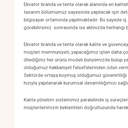
Ekvator branda ve tente olarak alanında en kali
tasarım bölümümüz sayesinde yapılacak işin detay
bilgisayar ortamında yapılmaktadır. Bu sayede iş ö
görebilirsiniz. sonrasında ise aklınızda herhangi bi
Ekvator branda ve tente olarak kalite ve güvencey
müşteri memnuniyeti, yapacağımız işten daha çok
dilediğiniz her ürünü modeli bünyemizde bulup yap
olduğumuz hakkaniyet felsefelerinden ödün verm
Sektörde ortaya koymuş olduğumuz güvenirliliği v
hızıyla yapılanarak kurumsal devamlılığımızı sa
Kalite yönetim sistemimiz paralelinde iş süreçler
müşterilerimizin beklentileri doğrultusunda harek